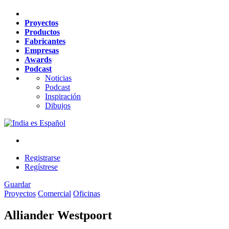
Proyectos
Productos
Fabricantes
Empresas
Awards
Podcast
Noticias
Podcast
Inspiración
Dibujos
es
Español
Registrarse
Regístrese
Guardar
Proyectos
Comercial
Oficinas
Alliander Westpoort