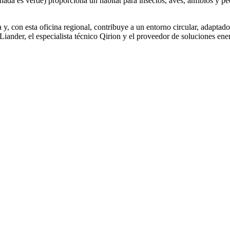
hada es verde) proporciona un hábitat para insectos, aves, anfibios y pe
 y, con esta oficina regional, contribuye a un entorno circular, adaptado
Liander, el especialista técnico Qirion y el proveedor de soluciones ene