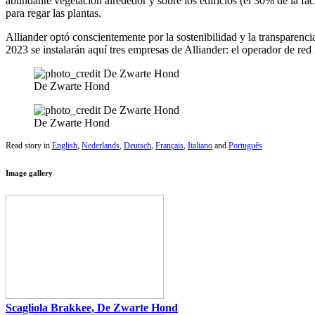
abundante vegetación alrededor y sobre los edificios (el 30% de la fac
para regar las plantas.
Alliander optó conscientemente por la sostenibilidad y la transparencia
2023 se instalarán aquí tres empresas de Alliander: el operador de red 
De Zwarte Hond
De Zwarte Hond
Read story in
English
,
Nederlands
,
Deutsch
,
Français
,
Italiano
and
Português
Image gallery
Scagliola Brakkee, De Zwarte Hond