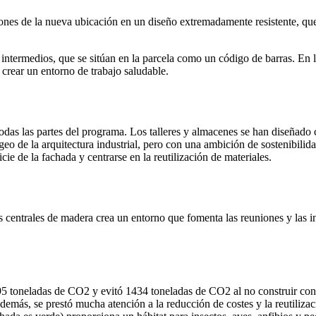
ones de la nueva ubicación en un diseño extremadamente resistente, que
 intermedios, que se sitúan en la parcela como un código de barras. En la
 crear un entorno de trabajo saludable.
odas las partes del programa. Los talleres y almacenes se han diseñado 
eo de la arquitectura industrial, pero con una ambición de sostenibilid
icie de la fachada y centrarse en la reutilización de materiales.
eras centrales de madera crea un entorno que fomenta las reuniones y las
.
 1195 toneladas de CO2 y evitó 1434 toneladas de CO2 al no construir c
más, se prestó mucha atención a la reducción de costes y la reutilizac