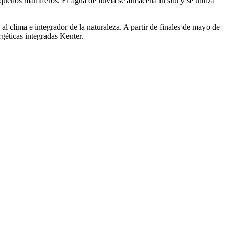
queños mamíferos. El agua de lluvia se almacena in situ y se utiliza
 al clima e integrador de la naturaleza. A partir de finales de mayo de
rgéticas integradas Kenter.